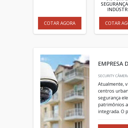
SEGURANÇA
INDÚSTR
COTAR AGORA
COTAR AG
EMPRESA 
SECURITY CÂMERA
Atualmente, v
centros urban
segurança ele
patrimônios a
integrada. O p