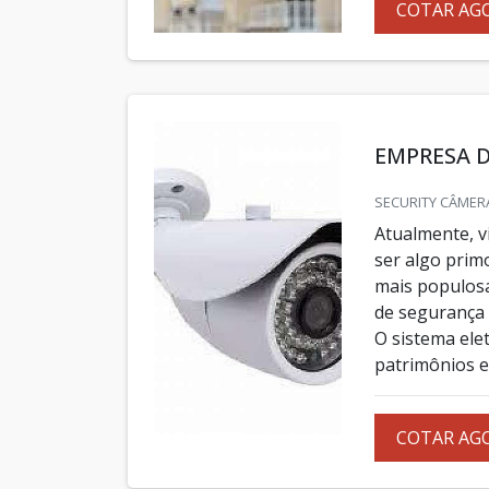
COTAR AG
EMPRESA D
SECURITY CÂMERA
Atualmente, 
ser algo prim
mais populosa
de segurança 
O sistema ele
patrimônios e s
COTAR AG