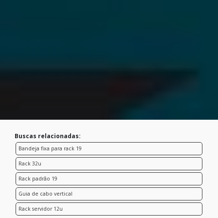
Buscas relacionadas:
Bandeja fixa para rack 19
Rack 32u
Rack padrão 19
Guia de cabo vertical
Rack servidor 12u