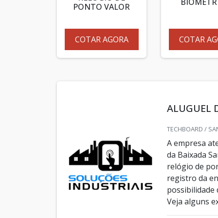
BIOMÉTR
PONTO VALOR
COTAR AGORA
COTAR AG
ALUGUEL D
TECHBOARD / SA
A empresa ate
da Baixada Sa
relógio de po
registro da e
possibilidade
Veja alguns ex