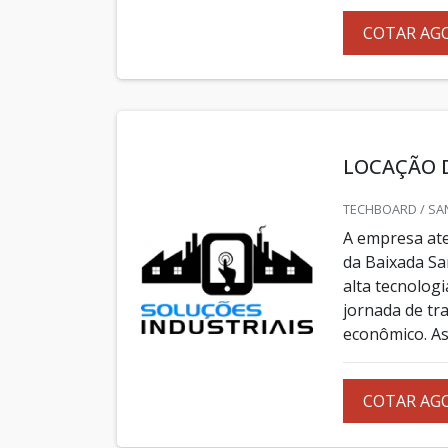
COTAR AG
LOCAÇÃO 
TECHBOARD / SA
A empresa ate
da Baixada Sa
alta tecnolog
jornada de t
econômico. As
COTAR AG