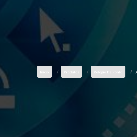
Início
Produtos
Relógio De Ponto
D