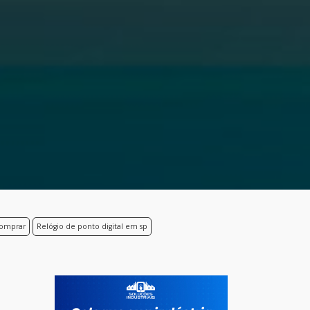
comprar
Relógio de ponto digital em sp