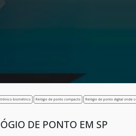
etrônico biométrico
Relógio de ponto compacto
Relógio de ponto digital onde 
LÓGIO DE PONTO EM SP