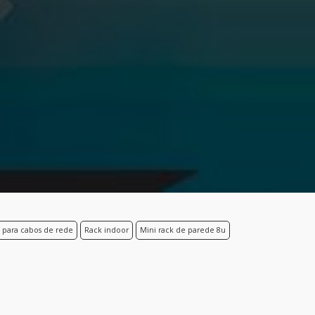
 para cabos de rede
Rack indoor
Mini rack de parede 8u