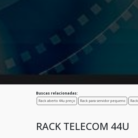
Buscas relacionadas:
Rack aberto 44u preço
Rack para servidor pequeno
Rack
RACK TELECOM 44U