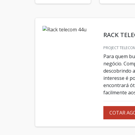
RACK TEL
PROJECT TELECOM
Para quem bus
negócio. Comp
descobrindo a
interesse é p
encontrará ó
facilmente aos
COTAR AG