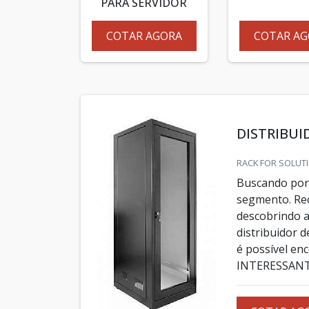
PARA SERVIDOR
COTAR AGORA
COTAR AG
DISTRIBUI
RACK FOR SOLUTI
Buscando por 
segmento. Re
descobrindo a
distribuidor 
é possível en
INTERESSANTE