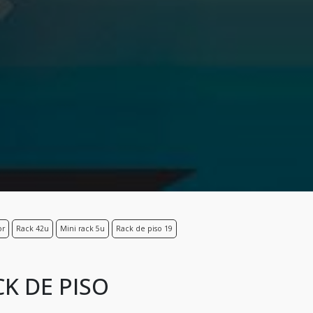
or
Rack 42u
Mini rack 5u
Rack de piso 19
K DE PISO