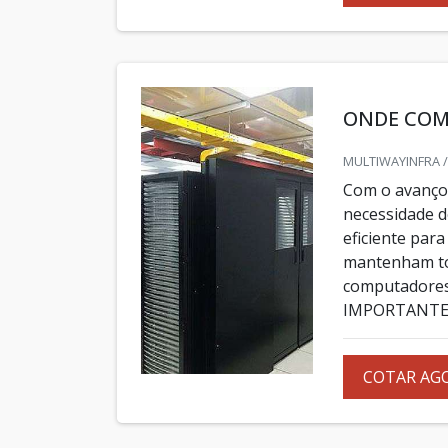
ONDE COM
MULTIWAYINFRA /
Com o avanço 
necessidade d
eficiente par
mantenham to
computadores 
IMPORTANTE 
COTAR AG