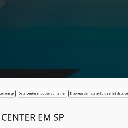
ter em sp
Data center modular container
Empresa de instalação de mini data c
 CENTER EM SP