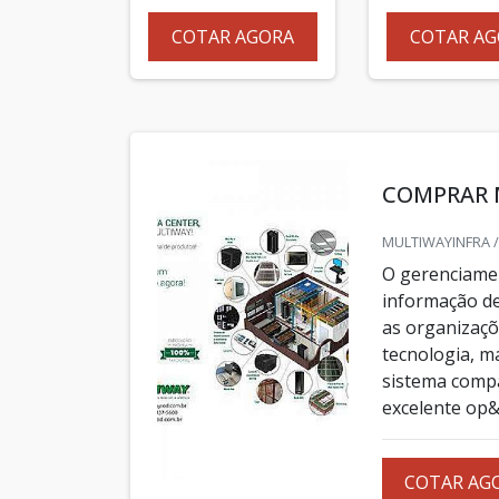
COTAR AGORA
COTAR AG
COMPRAR 
MULTIWAYINFRA /
O gerenciamen
informação d
as organizaçõ
tecnologia, m
sistema compa
excelente op&c
COTAR AG