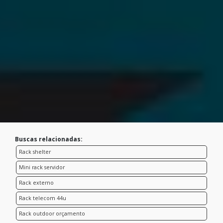
Buscas relacionadas:
Rack shelter
Mini rack servidor
Rack externo
Rack telecom 44u
Rack outdoor orçamento