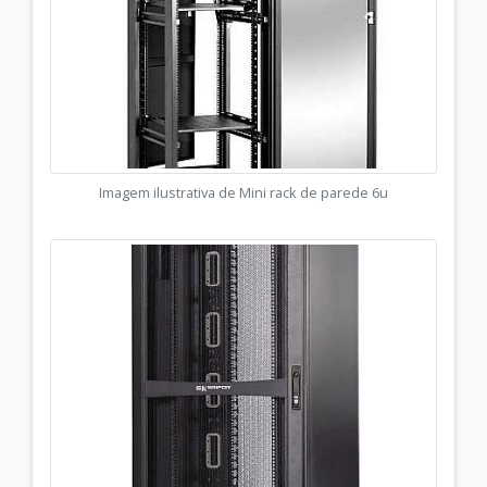
Imagem ilustrativa de Mini rack de parede 6u