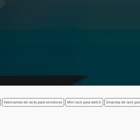
Fabricantes de racks para servidores
Mini rack para switch
Empresa de rack par