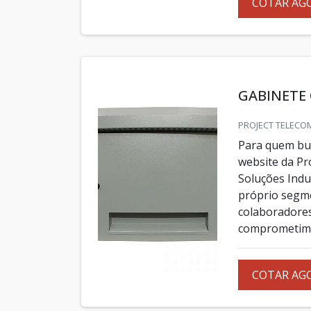
COTAR AG
GABINETE
PROJECT TELECOM
Para quem bus
website da Pr
Soluções Indu
próprio segm
colaboradores
comprometimen
COTAR AG