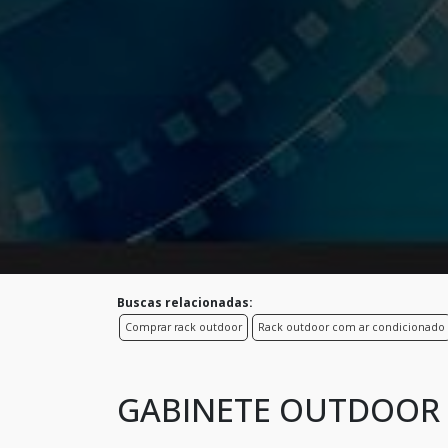
Buscas relacionadas:
Comprar rack outdoor
Rack outdoor com ar condicionado
GABINETE OUTDOOR