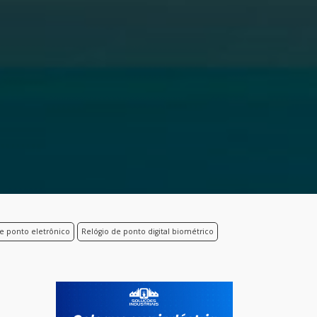
de ponto eletrônico
Relógio de ponto digital biométrico