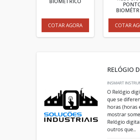
BIOMÉTRICO
PONT
BIOMÉTR
COTAR AGORA
COTAR AG
RELÓGIO D
INSMART INSTRUM
O Relógio dig
que se difere
horas (horas 
mostrar somen
Relógio digit
outros que...