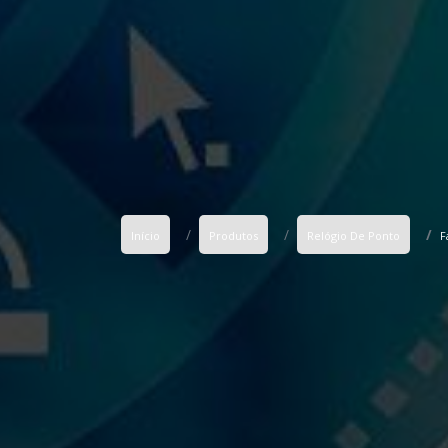
Início
Produtos
Relógio De Ponto
F