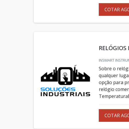
COTAR AG
RELÓGIOS 
INSMART INSTRUM
Sobre o relóg
qualquer luga
opção para pr
relógio comer
TemperaturaBe
COTAR AG