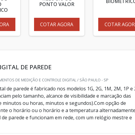
BIOMÉTRIC
O
PONTO VALOR
ICO
ORA
COTAR AGORA
COTAR AGOR
IGITAL DE PAREDE
ENTOS DE MEDIÇÃO E CONTROLE DIGITAL / SÃO PAULO - SP
ital de parede é fabricado nos modelos 1G, 2G, 1M, 2M, 1P e 
nciam pelo tamanho, alcance de visibilidade e marcação das
e minutos ou horas, minutos e segundos).Com opção de
te o horário ou o horário e a temperatura alternadamente
al de parede e funcionam em rede, com um relógio mestre e