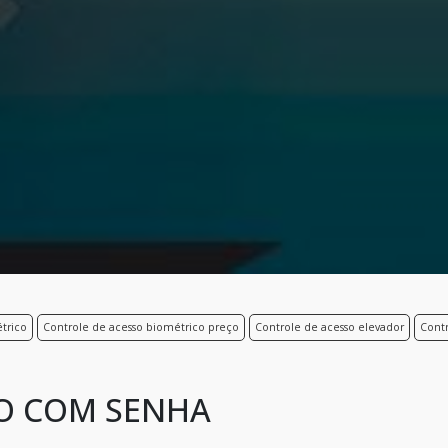
trico
Controle de acesso biométrico preço
Controle de acesso elevador
Contr
O COM SENHA