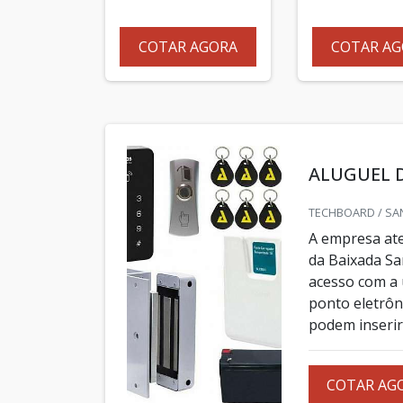
COTAR AGORA
COTAR AG
ALUGUEL 
TECHBOARD / SA
A empresa ate
da Baixada Sa
acesso com a 
ponto eletrôni
podem inserir
COTAR AG